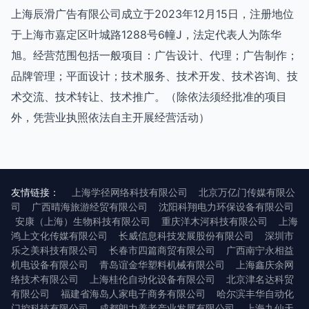
上海辰滑广告有限公司成立于2023年12月15日，注册地位
于上海市嘉定区叶城路1288号6幢J，法定代表人为陈华
旭。经营范围包括一般项目：广告设计、代理；广告制作；
品牌管理；平面设计；技术服务、技术开发、技术咨询、技
术交流、技术转让、技术推广。（除依法须经批准的项目
外，凭营业执照依法自主开展经营活动）
友情链接：
上海学径网络科技有限公司
北京万亿门传媒有限公
司
广西晴海旅游经贸有限公司
沈阳科翔电力环保设备有限公司
安康（上海）生物科技有限公司
重庆洋木河科技有限公司
上海
鸿上文化传媒有限公司
长威信息科技发展股份有限公司
深圳市
乐之美科技有限公司
长春市四篇商贸有限公司
广西南宁永相益
机电设备有限公司
青岛谊金华塑料机械有限公司
上海鑫庆余网
络技术有限公司
上海桂伦自动化设备有限公司
北京津名达科贸
有限公司
福建省海岛人家电子商务有限公司
哈尔滨丰华自动化
门控科技有限公司
成都朗力养老产业发展有限公司
上海九仙天