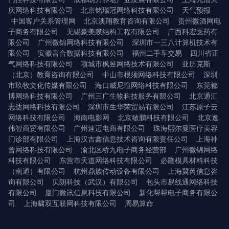
庆网络科技有限公司
北京铭瑞冠网络科技有限公司
天气预报
中国客户关系管理网
北京澳翔教育咨询有限公司
贵州微酒网电
子商务有限公司
无锡豪美膜结构工程有限公司
广西科宏医药有
限公司
广州微锦网络科技有限公司
深圳市一三八计算机技术有
限公司
安徽言合数据科技有限公司
福州二手车交易
四川省正
气网络科技有限公司
项城市枫昱网络技术有限公司
亚历克斯
（北京）教育咨询有限公司
中山市根须网络科技有限公司
深圳
市玖牧文化传媒有限公司
海口威尼瑄网络科技有限公司
东莞都
博网络科技有限公司
广州三广生物科技服务有限公司
北京通汇
志达网络科技有限公司
深圳市生华荣贸易有限公司
江苏原子云
网络科技有限公司
海南电影网
北京敏鹏科技有限公司
北京逸
伟智商贸有限公司
广州速迈电商有限公司
珠海熙尔曼医疗美容
门诊部有限公司
上海汉吉鑫信息技术咨询有限责任公司
上海神
曾网络科技有限公司
渝北区桥九电子商务经营部
广州微锦网络
科技有限公司
东营市天道网络科技有限公司
必隆模具材料科技
（南通）有限公司
杭州鼎族传动设备有限公司
上海冀芮信息咨
询有限公司
贝朗科技（武汉）有限公司
包头市易线通网络科技
有限公司
厦门微讯信息科技有限公司
新化帮帮电子商务有限公
司
上海啸双互联网科技有限公司
周易算命